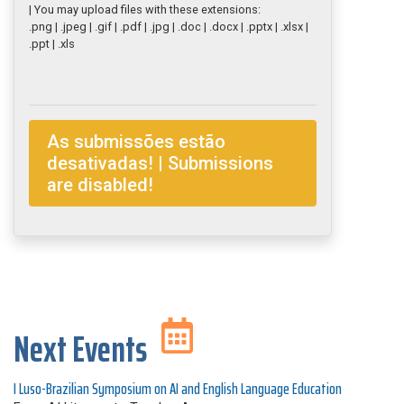
| You may upload files with these extensions:
.png | .jpeg | .gif | .pdf | .jpg | .doc | .docx | .pptx | .xlsx |
.ppt | .xls
As submissões estão
desativadas! | Submissions
are disabled!
Next Events
I Luso-Brazilian Symposium on AI and English Language Education