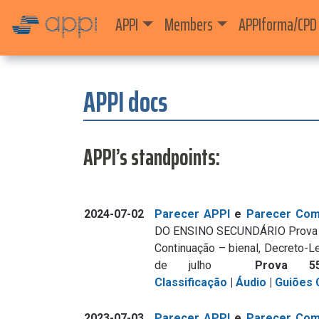
APPI
Members
APPIforma/CPD
APPI docs
APPI’s standpoints:
2024-07-02
Parecer APPI
e
Parecer Com
DO ENSINO SECUNDÁRIO Prova 550
Continuação – bienal, Decreto-Le
de julho
Prova 
Classificação
|
Áudio
|
Guiões
2023-07-03
Parecer APPI
e
Parecer Com