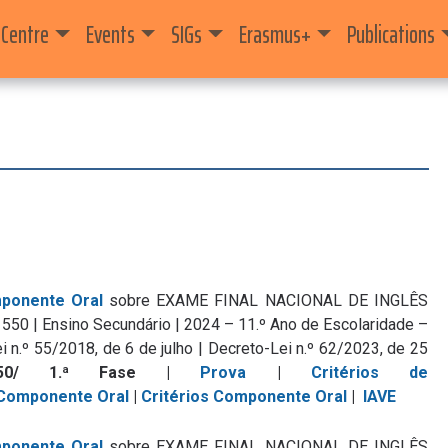
 Centre
Events
SIGs
Erasmus+
Publications
ponente Oral
sobre EXAME FINAL NACIONAL DE INGLÊS
 | Ensino Secundário | 2024 – 11.º Ano de Escolaridade –
i n.º 55/2018, de 6 de julho | Decreto-Lei n.º 62/2023, de 25
550/ 1.ª Fase |
Prova
|
Critérios de
Componente Oral
|
Critérios Componente Oral
|
IAVE
ponente Oral
sobre EXAME FINAL NACIONAL DE INGLÊS