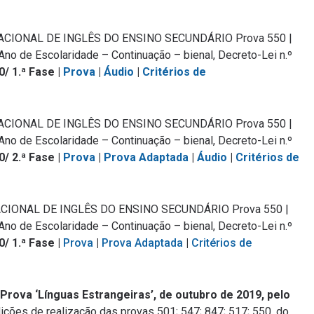
ACIONAL DE INGLÊS DO ENSINO SECUNDÁRIO Prova 550 |
Ano de Escolaridade – Continuação – bienal, Decreto-Lei n.º
0
/ 1.ª Fase |
Prova
|
Áudio
|
Critérios de
ACIONAL DE INGLÊS DO ENSINO SECUNDÁRIO Prova 550 |
Ano de Escolaridade – Continuação – bienal, Decreto-Lei n.º
0
/ 2.ª Fase |
Prova
|
Prova Adaptada
|
Áudio
|
Critérios de
CIONAL DE INGLÊS DO ENSINO SECUNDÁRIO Prova 550 |
Ano de Escolaridade – Continuação – bienal, Decreto-Lei n.º
0
/ 1.ª Fase |
Prova
|
Prova Adaptada
|
Critérios de
rova ‘Línguas Estrangeiras’, de outubro de 2019, pelo
dições de realização das provas 501; 547; 847; 517; 550, do