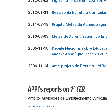
2012-07-02
Inglês no 1º CEB em 2007/08 – 
2012-01-31
Revisão da Estrutura Curricular
2011-07-18
Projeto Metas de Aprendizagem
2010-07-05
Metas de Aprendizagem do Ens
2006-11-18
Debate Nacional sobre Educa
anos?” Área: “Qualidade e Equ
2006-11-14
Ante-projeto de Decreto-Lei Reg
APPI’s reports on
1º CEB
:
Âmbito: Atividades de Enriquecimento Curricular